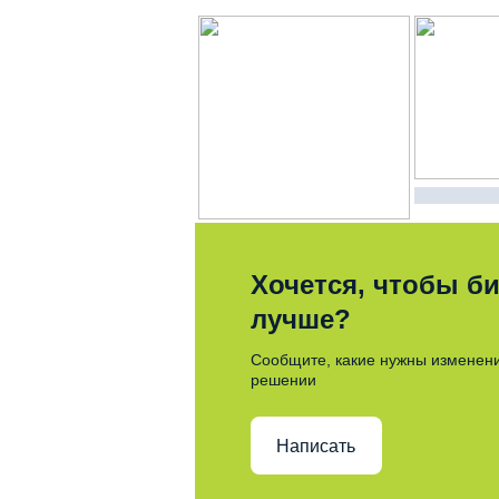
Хочется, чтобы би
лучше?
Сообщите, какие нужны изменени
решении
Написать