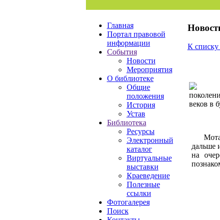
Главная
Новост
Портал правовой
информации
К списку
События
Новости
Мероприятия
О библиотеке
Общие
поколени
положения
веков в 
История
Устав
Библиотека
Ресурсы
Мота
Электронный
дальше 
каталог
на очер
Виртуальные
познако
выставки
Краеведение
Полезные
ссылки
Фотогалерея
Поиск
Контакты