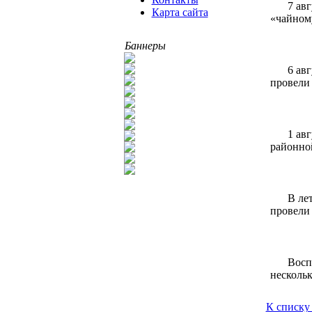
7 ав
Карта сайта
«чайном
Баннеры
6 ав
провели 
1 ав
районно
В ле
провели 
Восп
нескольк
К списку