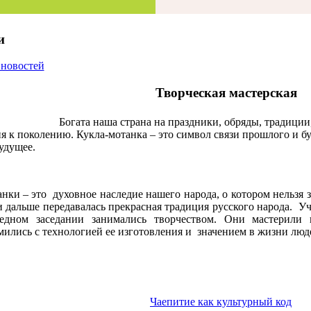
и
 новостей
Творческая мастерская
Богата наша страна на праздники, обряды, традиции
я к поколению. Кукла-мотанка – это символ связи прошлого и бу
будущее.
нки – это духовное наследие нашего народа, о котором нельзя з
и дальше передавалась прекрасная традиция русского народа. У
едном заседании занимались творчеством. Они мастерили 
мились с технологией ее изготовления и значением в жизни люд
Чаепитие как культурный код