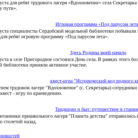
густа для ребят трудового лагеря «Вдохновение» села Секретарка
у пути».
Игровая программа «Под парусом лет
густа специалисты Сердобской модельной библиотеки побывали 
для ребят игровую программу «Под парусом лета».
Здесь Родины моей начало
густа в селе Пригородное состоялся День села. В рамках этого б
й библиотеки приняли активное участие.
квест-игра "Исторический код родного к
тнем трудовом лагере "Вдохновение" (с. Секретарка) сотрудник
квест - игру по краеведению.
Традиции и быт: путешествие в стари
итанники пришкольного лагеря "Планета детства" отправились 
о столетий назад.
 новостей